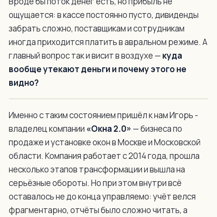
Вроде бы поток денег есть, но прибыль не
ощущается: в кассе постоянно пусто, дивиденды
забрать сложно, поставщикам и сотрудникам
иногда приходится платить в авральном режиме. А
главный вопрос так и висит в воздухе —
куда
вообще утекают деньги и почему этого не
видно?
Именно с таким состоянием пришёл к нам Игорь -
владелец компании
«Окна 2.0»
— бизнеса по
продаже и установке окон в Москве и Московской
области. Компания работает с 2014 года, прошла
несколько этапов трансформации и вышла на
серьёзные обороты. Но при этом внутри всё
оставалось не до конца управляемо: учёт велся
фрагментарно, отчёты было сложно читать, а