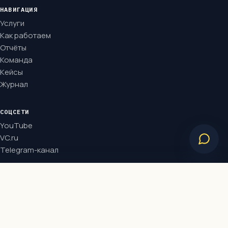
НАВИГАЦИЯ
Услуги
Как работаем
Отчёты
Команда
Кейсы
Журнал
СОЦСЕТИ
YouTube
VC.ru
Telegram-канал
Бесплатная консультация
КОНТАКТЫ
Записаться
×
финдиректора
+7 495 150-85-50
Напишите нам в мессенджер: