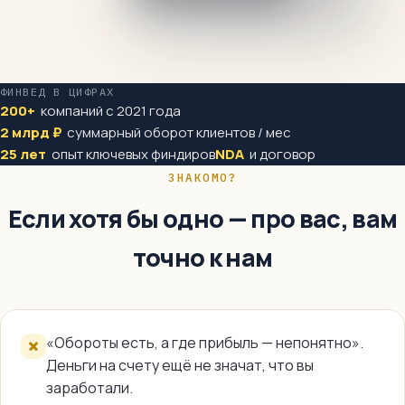
ФИНВЕД В ЦИФРАХ
200+
компаний с 2021 года
2 млрд ₽
суммарный оборот клиентов / мес
25 лет
опыт ключевых финдиров
NDA
и договор
ЗНАКОМО?
Если хотя бы одно — про вас, вам
точно к нам
«Обороты есть, а где прибыль — непонятно».
0
Деньги на счету ещё не значат, что вы
заработали.
кассовых разрывов