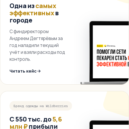
Одна из
самых
эффективных
в
городе
С финдиректором
Андреем Дегтярёвым за
год наладили текущий
учёт и взяли расходы под
контроль.
Читать кейс
Бренд одежды на Wildberries
С 550 тыс. до
5,6
млн ₽
прибыли