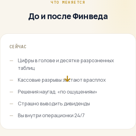
ЧТО МЕНЯЕТСЯ
До и после Финведа
СЕЙЧАС
—
Цифры в голове и десятке разрозненных
таблиц
→
—
Кассовые разрывы застают врасплох
—
Решения наугад, «по ощущениям»
—
Страшно выводить дивиденды
—
Вы внутри операционки 24/7