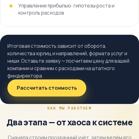
Управление прибылью: гипотезы роста и
контроль расходов
Итоговая стоимость зависит от оборота,
количества юрлиц и направлений, формата услуг и
ниши. Оставьте заявку — посчитаем цену для вашей
компании и сравним с расходами на штатного
финдиректора.
Рассчитать стоимость
КАК МЫ РАБОТАЕМ
Два этапа — от хаоса к системе
Сначала строим прозрачный учёт, затем ведём его